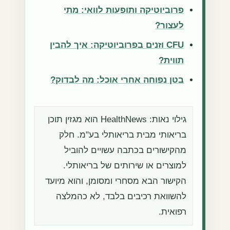
פרוביוטיקה ותופעות לוואי: מתי
לעצור?
CFU וזנים בפרוביוטיקה: איך להבין
תווית?
בטן נפוחה אחרי אוכל: מה לבדוק?
גילוי נאות: HealthNews הוא מגזין תוכן
בריאותי מבית בריאותלי בע"מ. חלק
מהקישורים בכתבה עשויים להוביל
למוצרים או שירותים של בריאותלי.
הקישור הבא מסחרי ומסומן, והוא מיועד
להשוואת רכיבים בלבד, לא כהמלצה
רפואית.