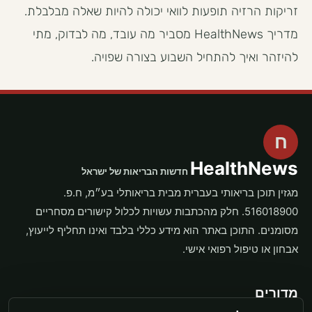
זריקות הרזיה תופעות לוואי יכולה להיות שאלה מבלבלת.
מדריך HealthNews מסביר מה עובד, מה לבדוק, מתי
להיזהר ואיך להתחיל השבוע בצורה שפויה.
ח
HealthNews
חדשות הבריאות של ישראל
מגזין תוכן בריאותי בעברית מבית בריאותלי בע״מ, ח.פ.
516018900. חלק מהכתבות עשויות לכלול קישורים מסחריים
מסומנים. התוכן באתר הוא מידע כללי בלבד ואינו תחליף לייעוץ,
אבחון או טיפול רפואי אישי.
מדורים