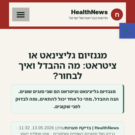
HealthNews
ח
חדשות הבריאות של ישראל
פתח סרגל נגישות
מגנזיום גליצינאט או
ציטראט: מה ההבדל ואיך
לבחור?
מגנזיום גליצינאט וציטראט הם שני סוגים שונים.
הנה ההבדל, מתי כל אחד יכול להתאים, ומה לבדוק
לפני שקונים.
HealthNews | בדיקת מערכת
עודכן 13.05.2026, 11:32 ·
נבדק מול מקורות רשמיים ומחקרים · אינו מחליף ייעוץ