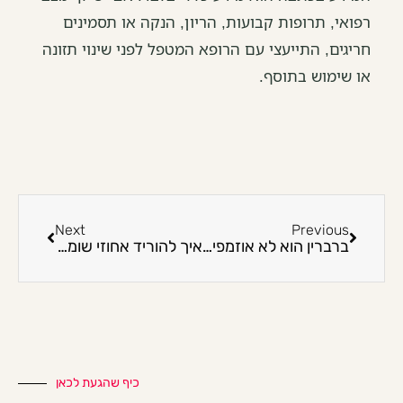
רפואי, תרופות קבועות, הריון, הנקה או תסמינים
חריגים, התייעצי עם הרופא המטפל לפני שינוי תזונה
או שימוש בתוסף.
Next
Previous
ברברין הוא לא אוזמפיק טבעי: מה כן יודעים ומה מסוכן להבטיח
איך להוריד אחוזי שומן בלי דיאטת כאסח: מדריך עדין ומעשי
כיף שהגעת לכאן