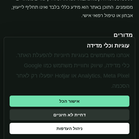
מסומנים. התוכן באתר הוא מידע כללי בלבד ואינו תחליף לייעוץ,
אבחון או טיפול רפואי אישי.
מדורים
עוגיות וכלי מדידה
תוספים
משקל ותזונה
אנחנו משתמשים בעוגיות חיוניות להפעלת האתר.
בריאות האישה
כלי מדידה, שיווק וחוויית משתמש כמו Google
Analytics, Meta Pixel או Hotjar יופעלו רק לאחר
מערכת
הסכמה.
יצירת קשר
אישור הכל
מדיניות פרטיות
עוגיות
דחיית לא חיוניים
ניהול עוגיות
תנאי שימוש
ניהול העדפות
גילוי נאות