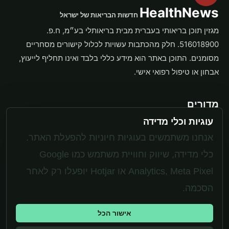
HealthNews
חדשות הבריאות של ישראל
מגזין תוכן בריאותי בעברית מבית בריאותלי בע״מ, ח.פ.
516018900. חלק מהכתבות עשויות לכלול קישורים מסחריים
מסומנים. התוכן באתר הוא מידע כללי בלבד ואינו תחליף לייעוץ,
אבחון או טיפול רפואי אישי.
מדורים
עוגיות וכלי מדידה
תוספים
משקל ותזונה
אנחנו משתמשים בעוגיות חיוניות להפעלת האתר.
בריאות האישה
כלי מדידה, שיווק וחוויית משתמש כמו Google
Analytics, Meta Pixel או Hotjar יופעלו רק לאחר
מערכת
הסכמה.
יצירת קשר
אישור הכל
מדיניות פרטיות
עוגיות