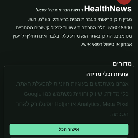
HealthNews
חדשות הבריאות של ישראל
מגזין תוכן בריאותי בעברית מבית בריאותלי בע״מ, ח.פ.
516018900. חלק מהכתבות עשויות לכלול קישורים מסחריים
מסומנים. התוכן באתר הוא מידע כללי בלבד ואינו תחליף לייעוץ,
אבחון או טיפול רפואי אישי.
מדורים
עוגיות וכלי מדידה
תוספים
משקל ותזונה
אנחנו משתמשים בעוגיות חיוניות להפעלת האתר.
בריאות האישה
כלי מדידה, שיווק וחוויית משתמש כמו Google
Analytics, Meta Pixel או Hotjar יופעלו רק לאחר
מערכת
הסכמה.
יצירת קשר
אישור הכל
מדיניות פרטיות
עוגיות