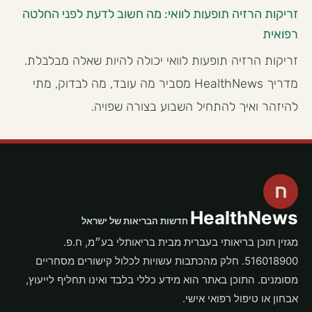
זריקות הרזיה תופעות לוואי: מה חשוב לדעת לפני החלטה
רפואית
זריקות הרזיה תופעות לוואי יכולה להיות שאלה מבלבלת.
מדריך HealthNews מסביר מה עובד, מה לבדוק, מתי
להיזהר ואיך להתחיל השבוע בצורה שפויה.
ח
HealthNews
חדשות הבריאות של ישראל
מגזין תוכן בריאותי בעברית מבית בריאותלי בע״מ, ח.פ.
516018900. חלק מהכתבות עשויות לכלול קישורים מסחריים
מסומנים. התוכן באתר הוא מידע כללי בלבד ואינו תחליף לייעוץ,
אבחון או טיפול רפואי אישי.