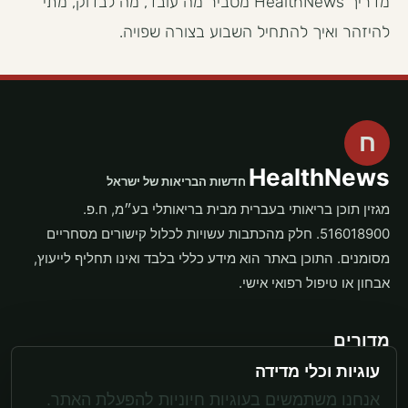
מדריך HealthNews מסביר מה עובד, מה לבדוק, מתי
להיזהר ואיך להתחיל השבוע בצורה שפויה.
ח
HealthNews
חדשות הבריאות של ישראל
מגזין תוכן בריאותי בעברית מבית בריאותלי בע״מ, ח.פ.
516018900. חלק מהכתבות עשויות לכלול קישורים מסחריים
מסומנים. התוכן באתר הוא מידע כללי בלבד ואינו תחליף לייעוץ,
אבחון או טיפול רפואי אישי.
מדורים
עוגיות וכלי מדידה
תוספים
משקל ותזונה
אנחנו משתמשים בעוגיות חיוניות להפעלת האתר.