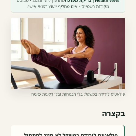
HealthNews | בדיקת מערכת
מתוזמן ליוני 2026 · מבוסס
מקורות רשמיים · אינו מחליף ייעוץ רפואי אישי.
פילאטיס לירידה במשקל: בלי הבטחות ובלי דיאטת כאסח
בקצרה
פילאטיס לירידה במשקל לא חייב להתחיל