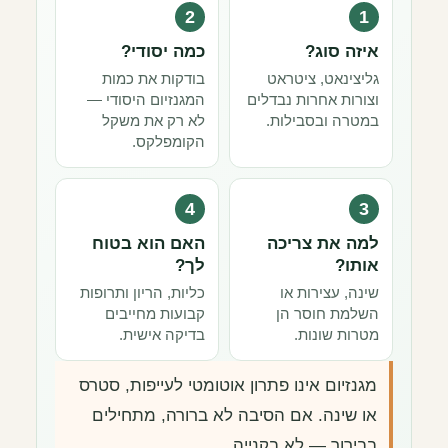
2
1
איזה סוג?
כמה יסודי?
גליצינאט, ציטראט
בודקות את כמות
וצורות אחרות נבדלים
המגנזיום היסודי —
במטרה ובסבילות.
לא רק את משקל
הקומפלקס.
4
3
למה את צריכה
האם הוא בטוח
אותו?
לך?
שינה, עצירות או
כליות, הריון ותרופות
השלמת חוסר הן
קבועות מחייבים
מטרות שונות.
בדיקה אישית.
מגנזיום אינו פתרון אוטומטי לעייפות, סטרס
או שינה. אם הסיבה לא ברורה, מתחילים
בבירור — לא בקנייה.