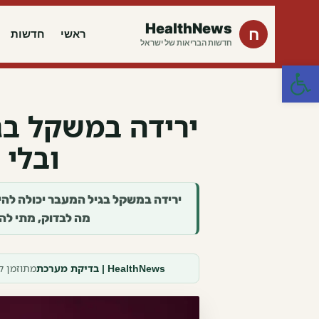
HealthNews
ח
ראשי
חדשות
חדשות הבריאות של ישראל
פתח סרגל נגישות
ירידה במשקל בג
ובלי
מה לבדוק, מתי לה
HealthNews | בדיקת מערכת
מתוזמן ליוני 2026 · מבוסס מקורות רשמיים · אינו מ