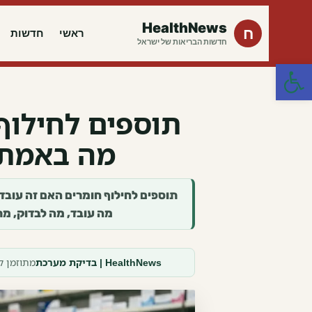
HealthNews
ח
ראשי
חדשות
חדשות הבריאות של ישראל
פתח סרגל נגישות
תוספים לחילוף
מה באמת ל
מה עובד, מה לבדוק, מת
HealthNews | בדיקת מערכת
מתוזמן ליוני 2026 · מבוסס מקורות רשמיים · אינו מ