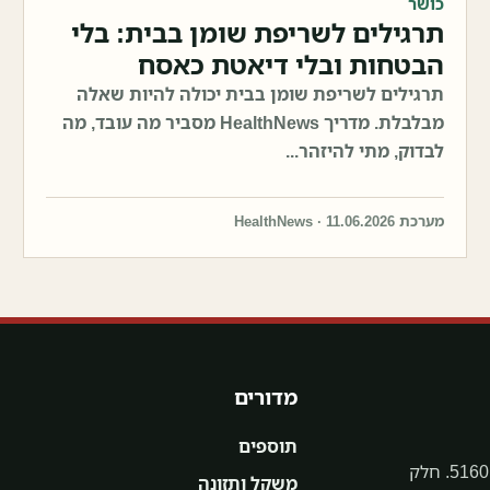
כושר
תרגילים לשריפת שומן בבית: בלי
הבטחות ובלי דיאטת כאסח
תרגילים לשריפת שומן בבית יכולה להיות שאלה
מבלבלת. מדריך HealthNews מסביר מה עובד, מה
לבדוק, מתי להיזהר...
מערכת HealthNews · 11.06.2026
מדורים
תוספים
מגזין תוכן בריאותי בעברית מבית בריאותלי בע״מ, ח.פ. 516018900. חלק
משקל ותזונה