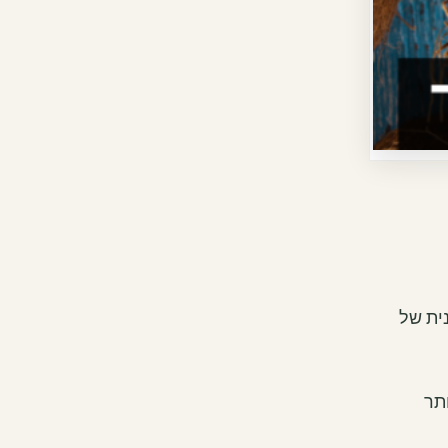
ית של
תר