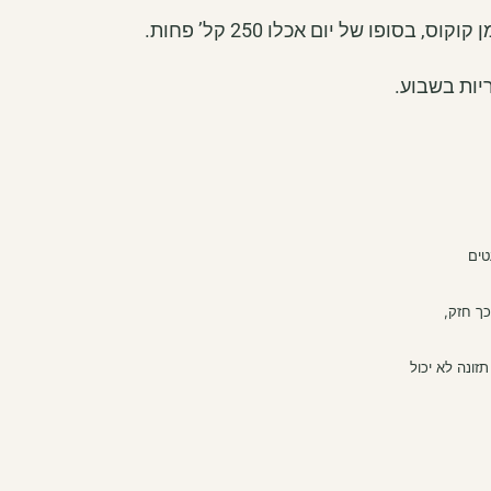
ופו של יום אכלו 250 קל’ פחות.
טים
כך חזק,
זונה לא יכול