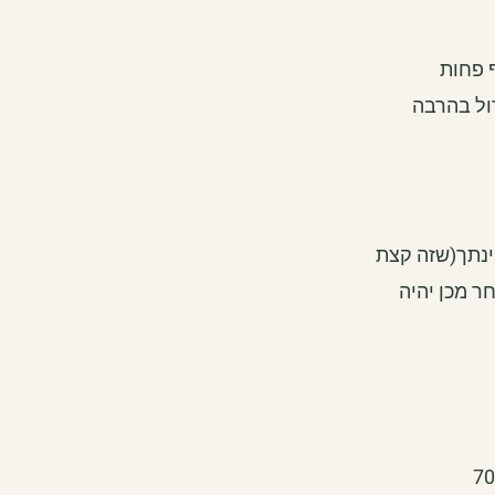
 פחות
דול בהרבה
ינתך(שזה קצת
ר מכן יהיה
קודם כל מה שיקבע אם את תרדי או לא יהיה הגירעון הקלורי שלך. דיאטת חלבונים שבנוייה נכון תכלול עד 70