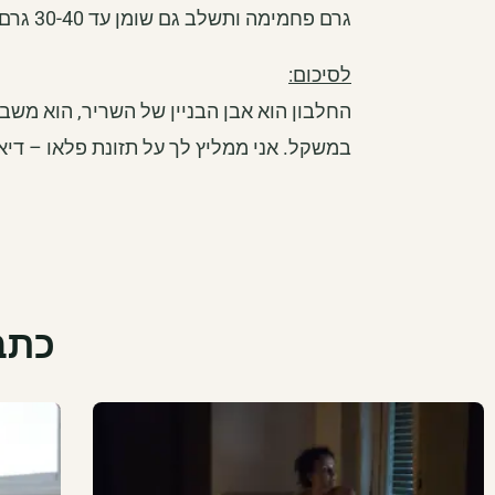
גרם פחמימה ותשלב גם שומן עד 30-40 גרם(אלא מספרים לא מדוייקים ועם זאת זו המלצה כללית).
לסיכום:
החלבון הוא אבן הבניין של השריר, הוא משב
במשקל. אני ממליץ לך על תזונת פלאו – די
כתב