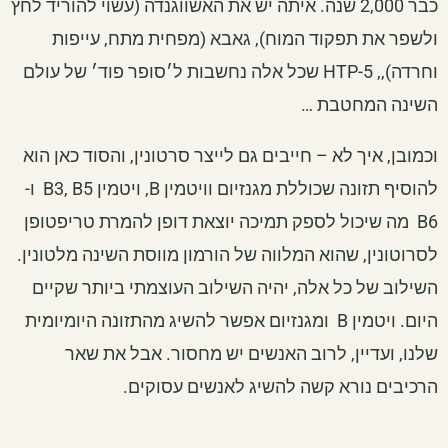
כבר 2,000 שנה. איתה יש את האשווגנדה (עשוי להוריד לחץ
ולשפר את תפקוד המוח), גאבא (מפחית מתח, עייפות
וחרדה),, HTP-5 שכל אלה נחשבות ל׳סופר פוד׳ של עולם
השינה המחטבת …
וכמובן, איך לא – חייבים גם לייצר סרטונין, והסוד כאן הוא
להוסיף תזונה שכוללת מגנזיום וויטמין B, ויטמין B3, B5 ו-
B6 מה שיכול לספק תמיכה יוצאת דופן להמרת טריפטופן
לסרוטונין, שהוא המלווה של הורמון מווסת השינה מלטונין.
השילוב של כל אלה, יהיה השילוב העוצמתי ביותר שקיים
היום. ויטמין B ומגנזיום אפשר להשיג מהתזונה היומיומית
שלנו, ועדיין, לרוב האנשים יש מחסור. אבל את שאר
הרכיבים נורא קשה להשיג לאנשים עסוקים.