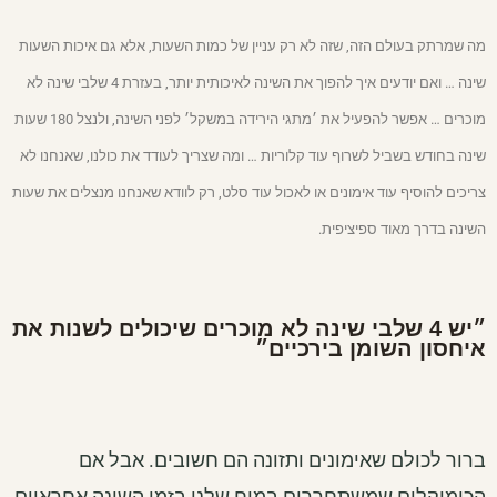
מה שמרתק בעולם הזה, שזה לא רק עניין של כמות השעות, אלא גם איכות השעות
שינה … ואם יודעים איך להפוך את השינה לאיכותית יותר, בעזרת 4 שלבי שינה לא
מוכרים … אפשר להפעיל את ׳מתגי הירידה במשקל׳ לפני השינה, ולנצל 180 שעות
שינה בחודש בשביל לשרוף עוד קלוריות … ומה שצריך לעודד את כולנו, שאנחנו לא
צריכים להוסיף עוד אימונים או לאכול עוד סלט, רק לוודא שאנחנו מנצלים את שעות
השינה בדרך מאוד ספיציפית.
״יש 4 שלבי שינה לא מוכרים שיכולים לשנות את
איחסון השומן בירכיים״
ברור לכולם שאימונים ותזונה הם חשובים. אבל אם
הכימיקלים שמשתחררים במוח שלנו בזמן השינה אחראיים