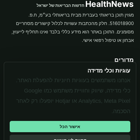
HealthNews
חדשות הבריאות של ישראל
מגזין תוכן בריאותי בעברית מבית בריאותלי בע״מ, ח.פ.
516018900. חלק מהכתבות עשויות לכלול קישורים מסחריים
מסומנים. התוכן באתר הוא מידע כללי בלבד ואינו תחליף לייעוץ,
אבחון או טיפול רפואי אישי.
מדורים
עוגיות וכלי מדידה
תוספים
משקל ותזונה
אנחנו משתמשים בעוגיות חיוניות להפעלת האתר.
בריאות האישה
כלי מדידה, שיווק וחוויית משתמש כמו Google
Analytics, Meta Pixel או Hotjar יופעלו רק לאחר
מערכת
הסכמה.
יצירת קשר
אישור הכל
מדיניות פרטיות
עוגיות