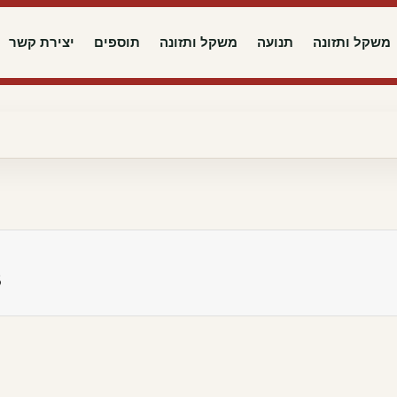
משקל ותזונה
תנועה
משקל ותזונה
תוספים
יצירת קשר
5 טיפים לש